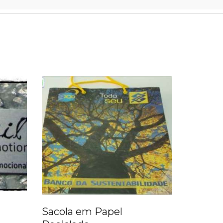
el
sacola em lona leve de