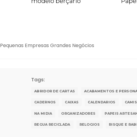
ario
Papel Artesanal
Pequenas Empresas Grandes Negócios
Tags:
ABRIDOR DE CARTAS
ACABAMENTOS E PERSON
CADERNOS
CAIXAS
CALENDARIOS
CAMI
NA MIDIA
ORGANIZADORES
PAPEIS ARTESAN
REGUA RECICLADA
RELOGIOS
RISQUE E RAB