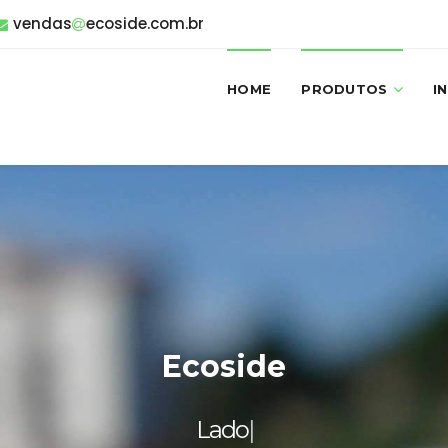
vendas
ecoside.com.br
HOME
PRODUTOS
I
Ecoside
Lado a lado com o
|