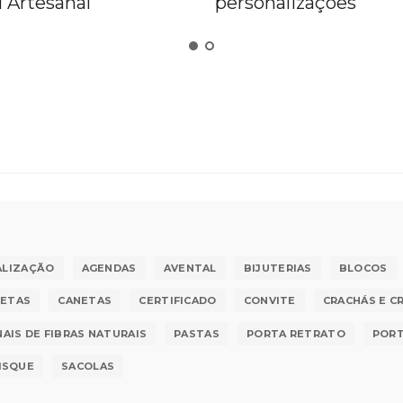
personalizações
Reciclado
ALIZAÇÃO
AGENDAS
AVENTAL
BIJUTERIAS
BLOCOS
SETAS
CANETAS
CERTIFICADO
CONVITE
CRACHÁS E C
AIS DE FIBRAS NATURAIS
PASTAS
PORTA RETRATO
PORT
ISQUE
SACOLAS