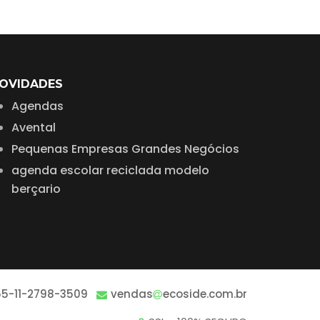
OVIDADES
Agendas
Avental
Pequenas Empresas Grandes Negócios
agenda escolar reciclada modelo
berçario
55-11-2798-3509
vendas
ecoside.com.br