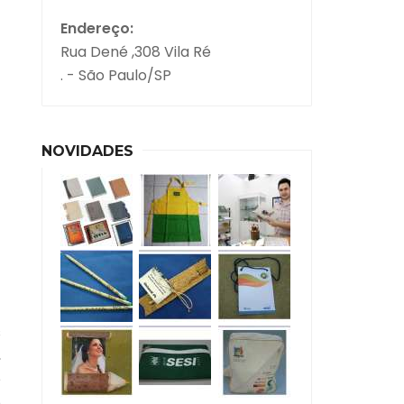
Endereço:
Rua Dené ,308 Vila Ré
. - São Paulo/SP
NOVIDADES
s
,
é
o