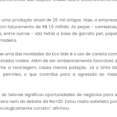
 uma produção anual de 25 mil artigos. Hoje, a empres
om faturamento de R$ 1,5 milhão. As peças - camisetas
, entre outras - são feitas a base de garrafa pet, pape
 madeira.
que uma das novidades da Eco Side é o uso de caneta co
 Estados Unidos. Além de ser ambientalmente favorável, 
te a reciclagem, causa menos poluição. Já a tinta d
o petróleo, o que contribui para a agressão ao mei
 do Sebrae significou oportunidades de negócios para 
eira nem do debate da Rio+20. Estou muito satisfeito po
 ecologicamente correto”, afirmou.