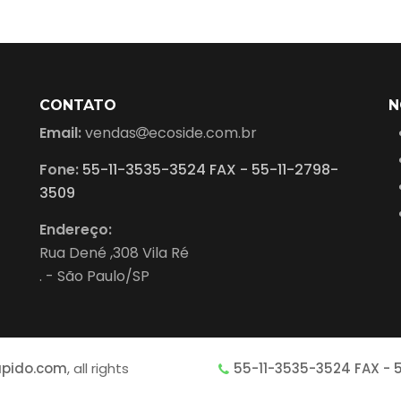
CONTATO
N
Email:
vendas
ecoside.com.br
Fone:
55-11-3535-3524 FAX - 55-11-2798-
3509
Endereço:
Rua Dené ,308 Vila Ré
. - São Paulo/SP
apido.com
, all rights
55-11-3535-3524 FAX - 