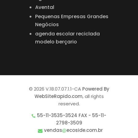
Avental
Pequenas Empresas Grandes
Negócios
agenda escolar reciclada
modelo berçario
© 2026 V.18.07.07.1.1-CA
Powered By
WebSiteRapido.com
, all rights
reserved.
55-11-3535-3524 FAX - 55-11-
2798-3509
vendas
ecoside.com.br